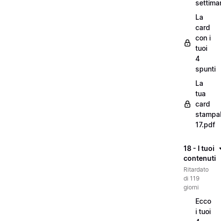
settima
La
card
con i
tuoi
4
spunti
La
tua
card
stampab
17.pdf
18 - I tuoi
contenuti
Ritardato
di 119
giorni
Ecco
i tuoi