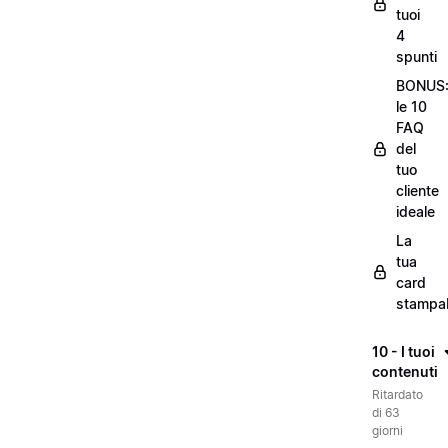
tuoi
4
spunti
BONUS
le 10
FAQ
del
tuo
cliente
ideale
La
tua
card
stampab
10 - I tuoi
contenuti
Ritardato
di 63
giorni