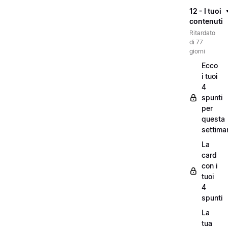
12 - I tuoi
contenuti
Ritardato
di 77
giorni
Ecco
i tuoi
4
spunti
per
questa
settima
La
card
con i
tuoi
4
spunti
La
tua