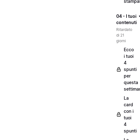
stampab
04 - I tuoi
contenuti
Ritardato
di 21
giorni
Ecco
i tuoi
4
spunti
per
questa
settima
La
card
con i
tuoi
4
spunti
La