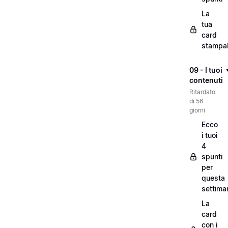
La
tua
card
stampab
09 - I tuoi
contenuti
Ritardato
di 56
giorni
Ecco
i tuoi
4
spunti
per
questa
settima
La
card
con i