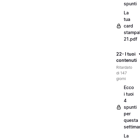
spunti
La
tua
card
stampab
21.pdf
22- I tuoi
contenuti
Ritardato
di 147
giorni
Ecco
i tuoi
4
spunti
per
questa
settima
La