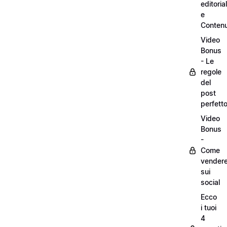
editoria
e
Conten
Video
Bonus
- Le
regole
del
post
perfett
Video
Bonus
-
Come
vender
sui
social
Ecco
i tuoi
4