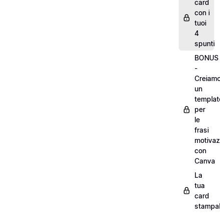
card
con i
tuoi
4
spunti
BONUS
-
Creiam
un
templat
per
le
frasi
motivaz
con
Canva
La
tua
card
stampab