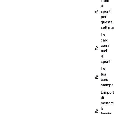
i tuoi
4
spunti
per
questa
settima
La
card
con i
tuoi
4
spunti
La
tua
card
stampab
L'impor
di
metterc
la
faccia