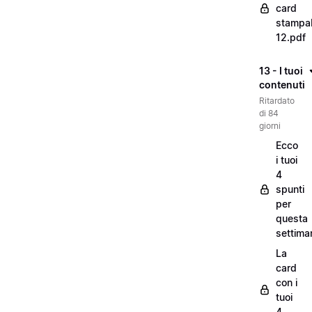
card
stampab
12.pdf
13 - I tuoi
contenuti
Ritardato
di 84
giorni
Ecco
i tuoi
4
spunti
per
questa
settima
La
card
con i
tuoi
4