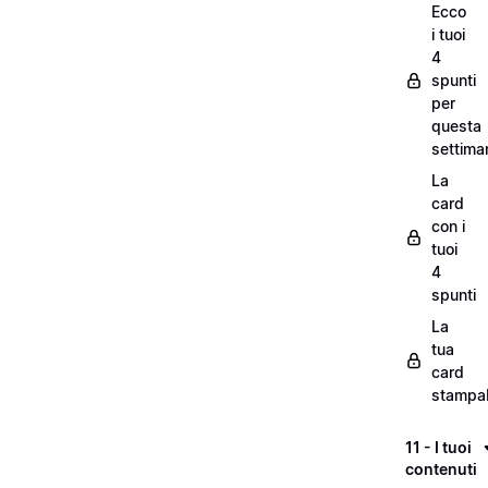
Ecco
i tuoi
4
spunti
per
questa
settima
La
card
con i
tuoi
4
spunti
La
tua
card
stampab
11 - I tuoi
contenuti