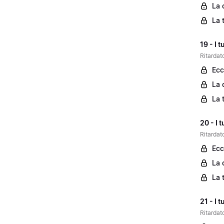
La 
La 
19 - I 
Ritardato
Ecc
La 
La 
20 - I 
Ritardat
Ecc
La 
La 
21 - I 
Ritardat