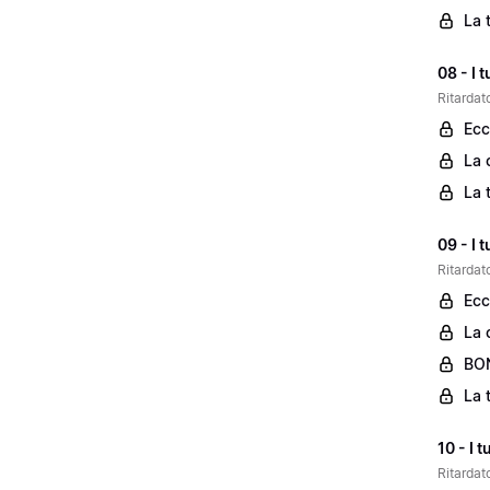
La 
08 - I 
Ritardato
Ecc
La 
La 
09 - I 
Ritardato
Ecc
La 
BON
La 
10 - I 
Ritardato