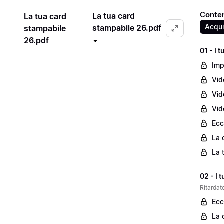
Contenu
La tua card
La tua card
Acqui
stampabile 26.pdf
stampabile
26.pdf
01 - I 
Imp
Vid
Vid
Vid
Ecc
La 
La 
02 - I 
Ritardato
Ecc
La 