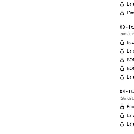
La 
L'i
03 - I 
Ritardato
Ecc
La 
BON
BON
La 
04 - I 
Ritardato
Ecc
La 
La 