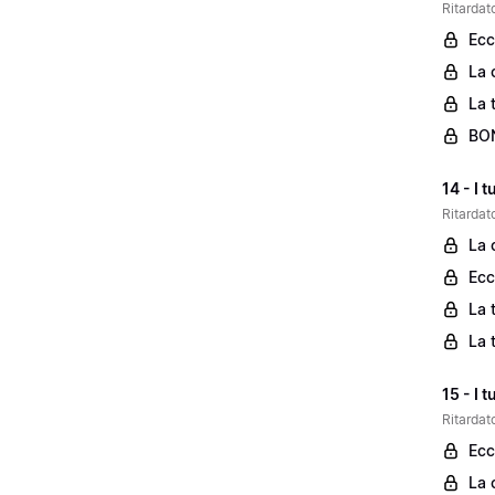
Ritardato
Ecc
La 
La 
BON
14 - I 
Ritardato
La 
Ecc
La 
La 
15 - I 
Ritardato
Ecc
La 