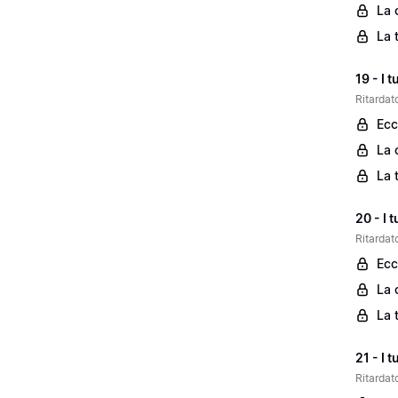
La 
La 
19 - I 
Ritardato
Ecc
La 
La 
20 - I 
Ritardat
Ecc
La 
La 
21 - I 
Ritardat