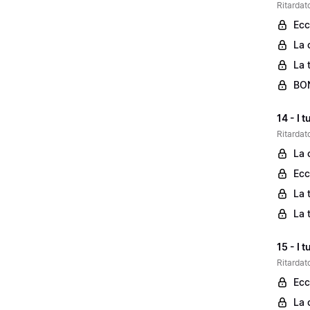
Ritardato
Ecc
La 
La 
BON
14 - I 
Ritardato
La 
Ecc
La 
La 
15 - I 
Ritardato
Ecc
La 