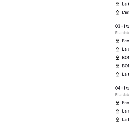
La 
L'i
03 - I 
Ritardato
Ecc
La 
BON
BON
La 
04 - I 
Ritardato
Ecc
La 
La 