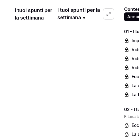
Contenu
I tuoi spunti per la
I tuoi spunti per
Acqui
settimana
la settimana
01 - I 
Imp
Vid
Vid
Vid
Ecc
La 
La 
02 - I 
Ritardato
Ecc
La 