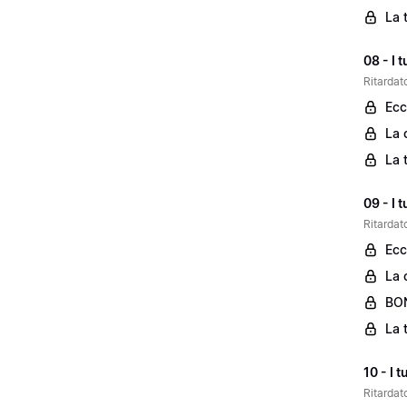
La 
08 - I 
Ritardato
Ecc
La 
La 
09 - I 
Ritardato
Ecc
La 
BON
La 
10 - I 
Ritardato