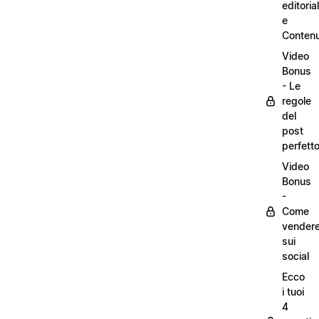
editoria
e
Conten
Video
Bonus
- Le
regole
del
post
perfett
Video
Bonus
-
Come
vender
sui
social
Ecco
i tuoi
4