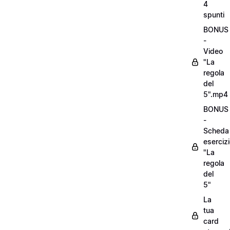
4
spunti
BONUS
-
Video
"La
regola
del
5".mp4
BONUS
-
Scheda
eserciz
"La
regola
del
5"
La
tua
card