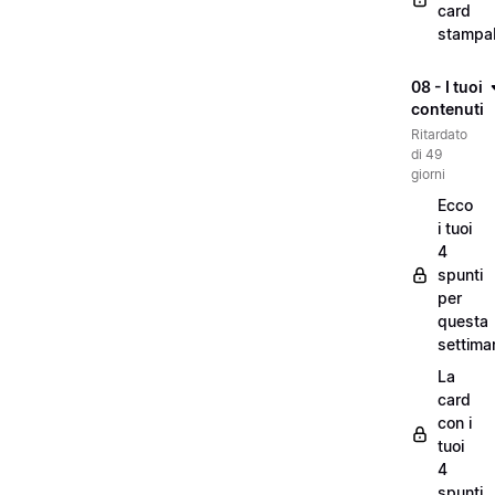
card
stampab
08 - I tuoi
contenuti
Ritardato
di 49
giorni
Ecco
i tuoi
4
spunti
per
questa
settima
La
card
con i
tuoi
4
spunti