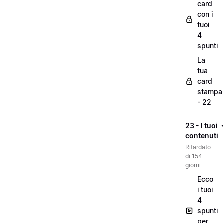
card
con i
tuoi
4
spunti
La
tua
card
stampab
- 22
23 - I tuoi
contenuti
Ritardato
di 154
giorni
Ecco
i tuoi
4
spunti
per