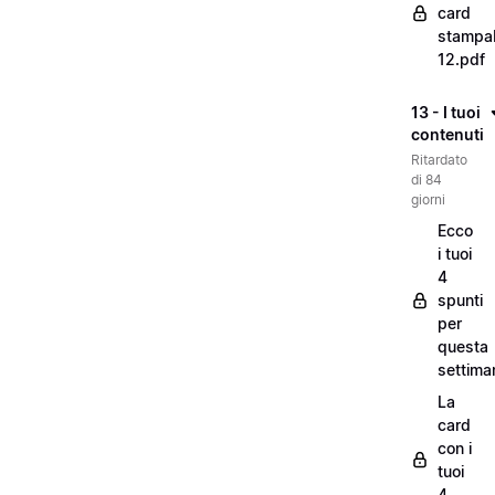
card
stampab
12.pdf
13 - I tuoi
contenuti
Ritardato
di 84
giorni
Ecco
i tuoi
4
spunti
per
questa
settima
La
card
con i
tuoi
4