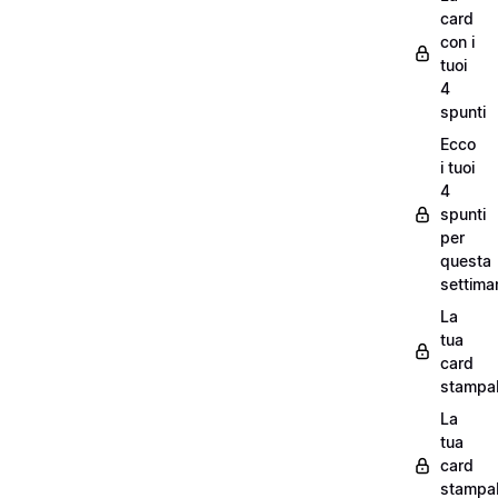
card
con i
tuoi
4
spunti
Ecco
i tuoi
4
spunti
per
questa
settima
La
tua
card
stampab
La
tua
card
stampab