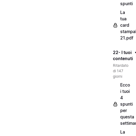
spunti
La
tua
card
stampab
21.pdf
22- I tuoi
contenuti
Ritardato
di 147
giorni
Ecco
i tuoi
4
spunti
per
questa
settima
La