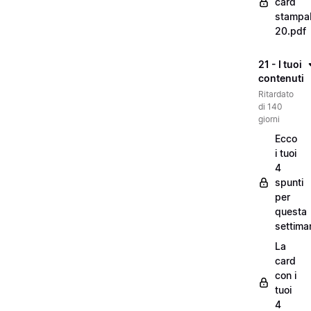
card
stampab
20.pdf
21 - I tuoi
contenuti
Ritardato
di 140
giorni
Ecco
i tuoi
4
spunti
per
questa
settima
La
card
con i
tuoi
4