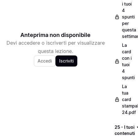
i tuoi
4
spunti
per
questa
Anteprima non disponibile
settima
Devi accedere o iscriverti per visualizzare
La
questa lezione.
card
con i
Accedi
Iscriviti
tuoi
4
spunti
La
tua
card
stampab
24.pdf
25 - I tuoi
contenuti