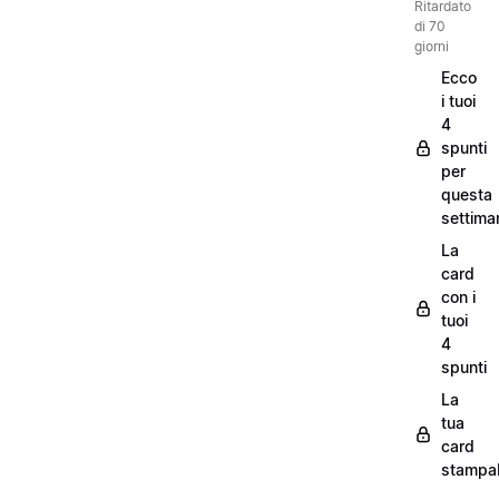
Ritardato
di 70
giorni
Ecco
i tuoi
4
spunti
per
questa
settima
La
card
con i
tuoi
4
spunti
La
tua
card
stampab