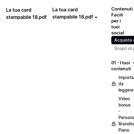
Contenuti
La tua card
La tua card
Facili
stampabile 18.pdf
stampabile 18.pdf
per i
tuoi
social
Acquista 
Scopri di 
01 - I tuoi
contenuti
Importa
da
leggere
Video
bonus
-
Persona
Brandin
Piano