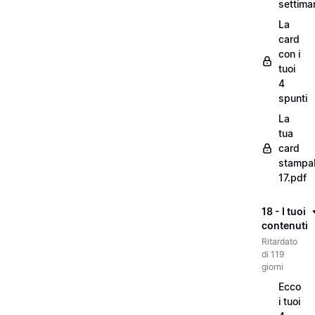
settima
La
card
con i
tuoi
4
spunti
La
tua
card
stampab
17.pdf
18 - I tuoi
contenuti
Ritardato
di 119
giorni
Ecco
i tuoi