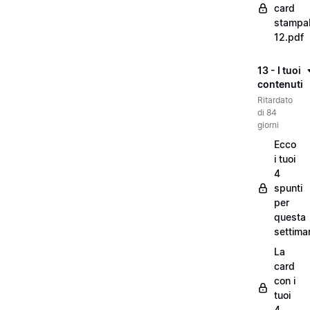
card
stampab
12.pdf
13 - I tuoi
contenuti
Ritardato
di 84
giorni
Ecco
i tuoi
4
spunti
per
questa
settima
La
card
con i
tuoi
4