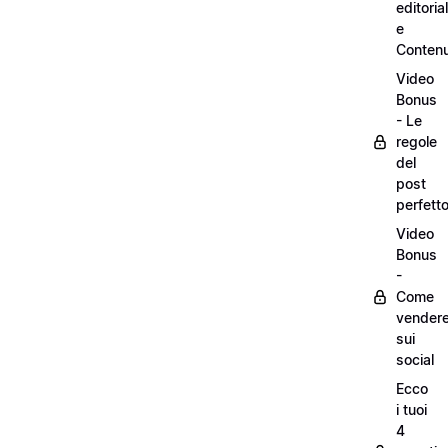
editoria
e
Conten
Video
Bonus
- Le
regole
del
post
perfett
Video
Bonus
-
Come
vender
sui
social
Ecco
i tuoi
4