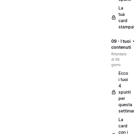
La
tua
card
stampab
09 - I tuoi
contenuti
Ritardato
di 56
giorni
Ecco
i tuoi
4
spunti
per
questa
settima
La
card
con i