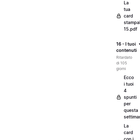
La
tua
card
stampab
15.pdf
16 - I tuoi
contenuti
Ritardato
di 105
giorni
Ecco
i tuoi
4
spunti
per
questa
settima
La
card
con i