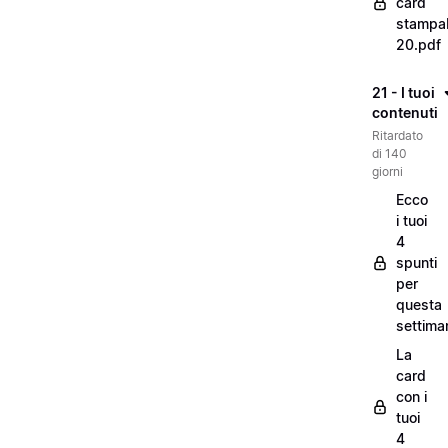
card
stampab
20.pdf
21 - I tuoi
contenuti
Ritardato
di 140
giorni
Ecco
i tuoi
4
spunti
per
questa
settima
La
card
con i
tuoi
4