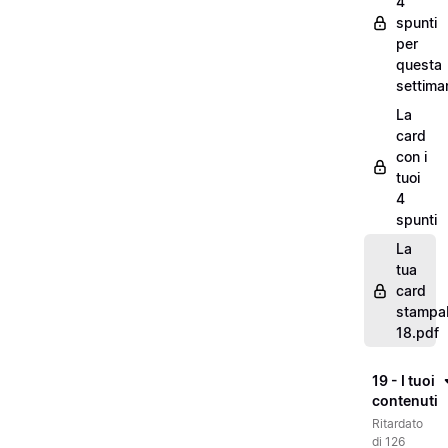
4
spunti
per
questa
settima
La
card
con i
tuoi
4
spunti
La
tua
card
stampab
18.pdf
19 - I tuoi
contenuti
Ritardato
di 126