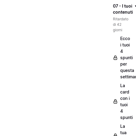
07 - I tuoi
contenuti
Ritardato
di 42
giorni
Ecco
i tuoi
4
spunti
per
questa
settima
La
card
con i
tuoi
4
spunti
La
tua