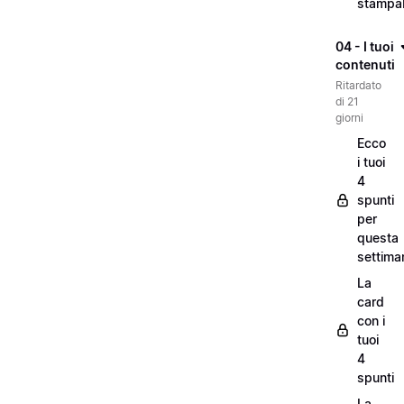
stampab
04 - I tuoi
contenuti
Ritardato
di 21
giorni
Ecco
i tuoi
4
spunti
per
questa
settima
La
card
con i
tuoi
4
spunti
La