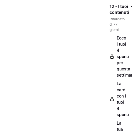
12 - I tuoi
contenuti
Ritardato
di 77
giorni
Ecco
i tuoi
4
spunti
per
questa
settima
La
card
con i
tuoi
4
spunti
La
tua