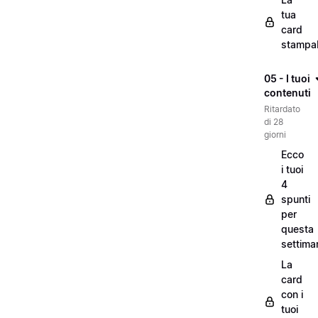
tua
card
stampab
05 - I tuoi
contenuti
Ritardato
di 28
giorni
Ecco
i tuoi
4
spunti
per
questa
settima
La
card
con i
tuoi