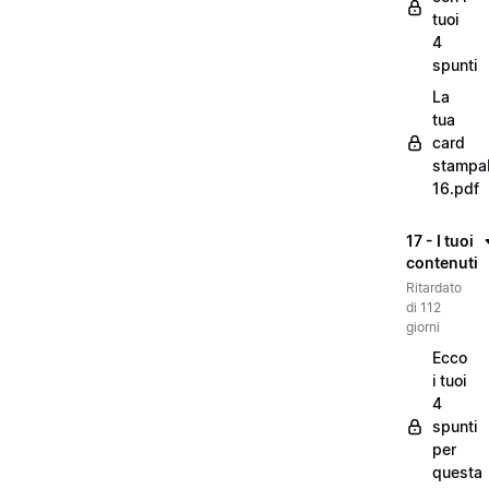
tuoi
4
spunti
La
tua
card
stampab
16.pdf
17 - I tuoi
contenuti
Ritardato
di 112
giorni
Ecco
i tuoi
4
spunti
per
questa