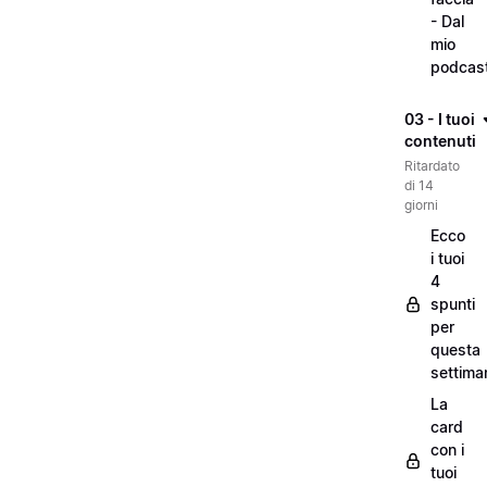
- Dal
mio
podcas
03 - I tuoi
contenuti
Ritardato
di 14
giorni
Ecco
i tuoi
4
spunti
per
questa
settima
La
card
con i
tuoi