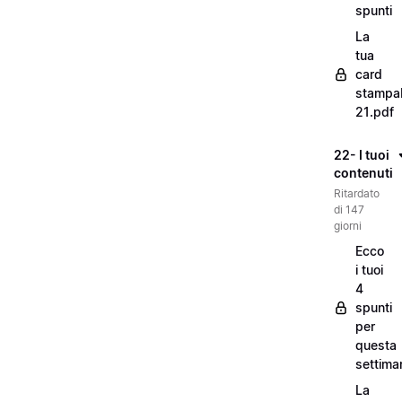
spunti
La
tua
card
stampab
21.pdf
22- I tuoi
contenuti
Ritardato
di 147
giorni
Ecco
i tuoi
4
spunti
per
questa
settima
La