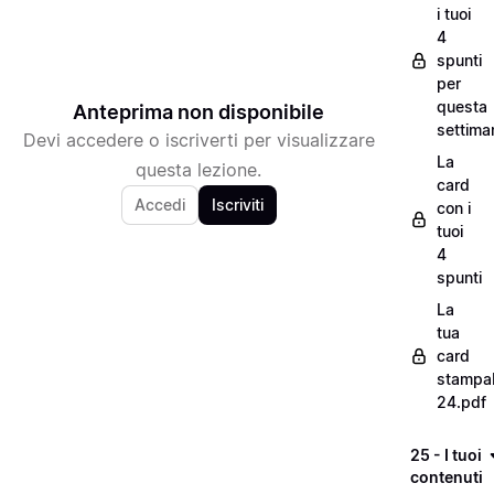
i tuoi
4
spunti
per
questa
Anteprima non disponibile
settima
Devi accedere o iscriverti per visualizzare
La
questa lezione.
card
Accedi
Iscriviti
con i
tuoi
4
spunti
La
tua
card
stampab
24.pdf
25 - I tuoi
contenuti