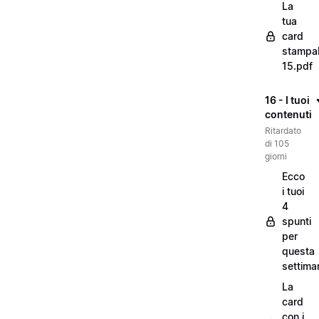
La
tua
card
stampab
15.pdf
16 - I tuoi
contenuti
Ritardato
di 105
giorni
Ecco
i tuoi
4
spunti
per
questa
settima
La
card
con i