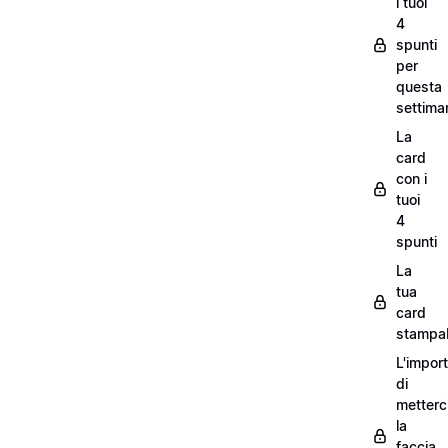
i tuoi
4
spunti
per
questa
settima
La
card
con i
tuoi
4
spunti
La
tua
card
stampab
L'impor
di
metterc
la
faccia