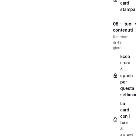
card
stampab
08 - I tuoi
contenuti
Ritardato
di 49
giorni
Ecco
i tuoi
4
spunti
per
questa
settima
La
card
con i
tuoi
4
spunti