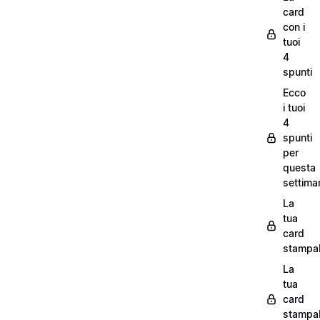
card
con i
tuoi
4
spunti
Ecco
i tuoi
4
spunti
per
questa
settima
La
tua
card
stampab
La
tua
card
stampab