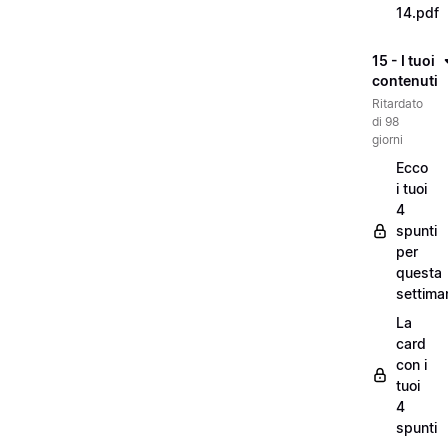
14.pdf
15 - I tuoi
contenuti
Ritardato
di 98
giorni
Ecco
i tuoi
4
spunti
per
questa
settima
La
card
con i
tuoi
4
spunti