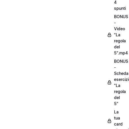
4
spunti
BONUS
-
Video
"La
regola
del
5".mp4
BONUS
-
Scheda
eserciz
"La
regola
del
5"
La
tua
card