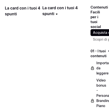
Contenuti
La card con i tuoi 4
La card con i tuoi 4
Facili
spunti
spunti
per i
tuoi
social
Acquista 
Scopri di 
01 - I tuoi
contenuti
Importa
da
leggere
Video
bonus
-
Persona
Brandin
Piano