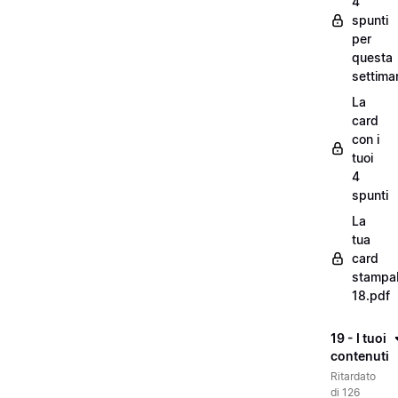
4
spunti
per
questa
settima
La
card
con i
tuoi
4
spunti
La
tua
card
stampab
18.pdf
19 - I tuoi
contenuti
Ritardato
di 126