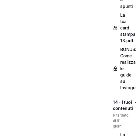
spunti
La
tua
card
stampab
13.pdf
BONUS
Come
realizza
le
guide
su
Instag
14 - I tuoi
contenuti
Ritardato
di 91
giorni
La