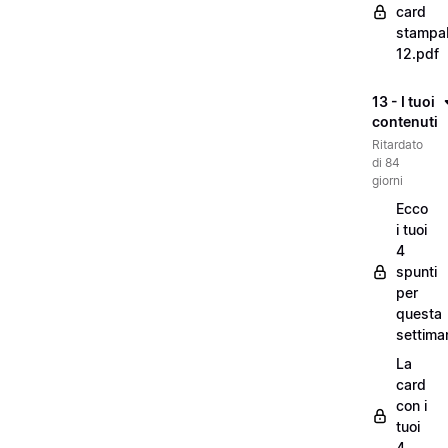
card
stampab
12.pdf
13 - I tuoi
contenuti
Ritardato
di 84
giorni
Ecco
i tuoi
4
spunti
per
questa
settima
La
card
con i
tuoi
4