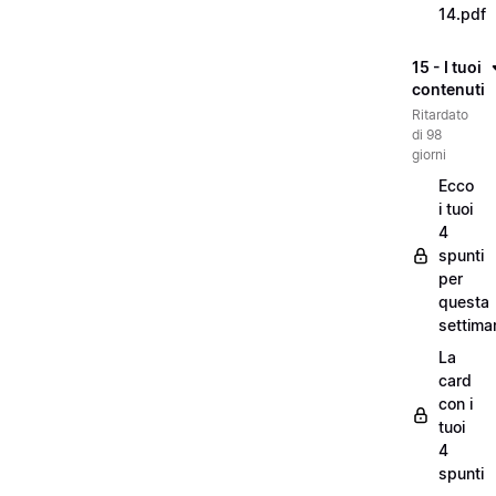
14.pdf
15 - I tuoi
contenuti
Ritardato
di 98
giorni
Ecco
i tuoi
4
spunti
per
questa
settima
La
card
con i
tuoi
4
spunti