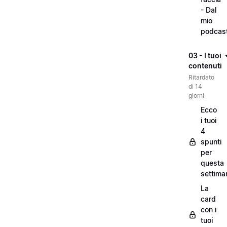
- Dal
mio
podcas
03 - I tuoi
contenuti
Ritardato
di 14
giorni
Ecco
i tuoi
4
spunti
per
questa
settima
La
card
con i
tuoi