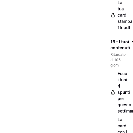
La
tua
card
stampab
15.pdf
16 - I tuoi
contenuti
Ritardato
di 105
giorni
Ecco
i tuoi
4
spunti
per
questa
settima
La
card
con i