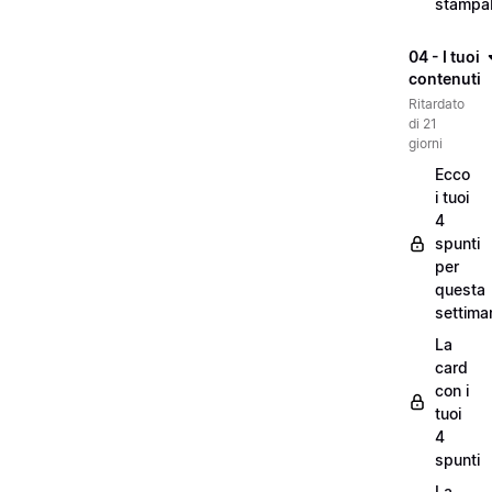
stampab
04 - I tuoi
contenuti
Ritardato
di 21
giorni
Ecco
i tuoi
4
spunti
per
questa
settima
La
card
con i
tuoi
4
spunti
La