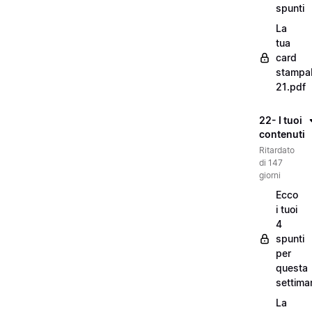
spunti
La
tua
card
stampab
21.pdf
22- I tuoi
contenuti
Ritardato
di 147
giorni
Ecco
i tuoi
4
spunti
per
questa
settima
La