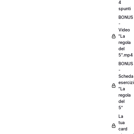
4
spunti
BONUS
-
Video
"La
regola
del
5".mp4
BONUS
-
Scheda
eserciz
"La
regola
del
5"
La
tua
card