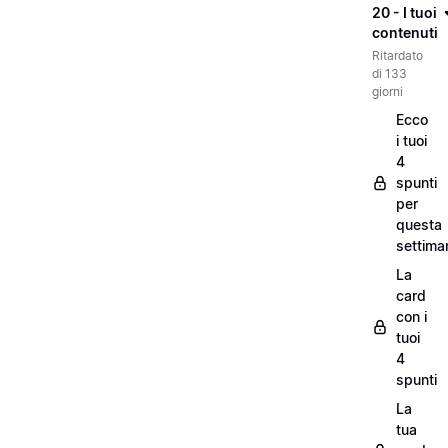
20 - I tuoi
contenuti
Ritardato
di 133
giorni
Ecco
i tuoi
4
spunti
per
questa
settima
La
card
con i
tuoi
4
spunti
La
tua